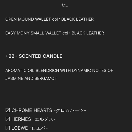
た。
OPEN MOUND WALLET col : BLACK LEATHER
EASY MONY SMALL WALLET col : BLACK LEATHER
+22+ SCENTED CANDLE
AROMATIC OIL BLENDRICH WITH DYNAMIC NOTES OF
JASMINE AND BERGAMOT
〼 CHROME HEARTS -クロムハーツ-
〼 HERMES -エルメス-
〼 LOEWE -ロエベ-