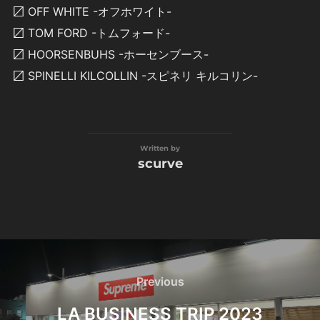
〼 OFF WHITE -オフホワイト-
〼 TOM FORD -トムフォード-
〼 HOORSENBUHS -ホーセンブース-
〼 SPINELLI KILCOLLIN -スピネリ キルコリン-
Written by
scurve
POST AUTHOR
Post
navigation
Previous
Previous
LA BUSINESS TRIP 2023