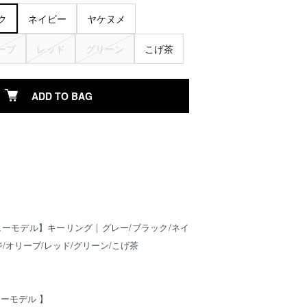
ク
ネイビー
ヤケヌメ
ーブ
レッド
グリーン
こげ茶
ADD TO BAG
ューモデル】キーリング｜グレー/ブラック/ネイ
ジ/オリーブ/レッド/グリーン/こげ茶
ニューモデル 】