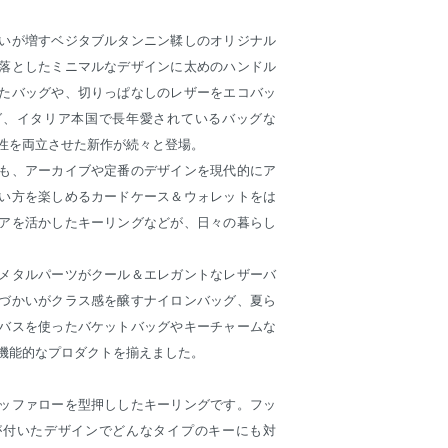
いが増すベジタブルタンニン鞣しのオリジナル
落としたミニマルなデザインに太めのハンドル
たバッグや、切りっぱなしのレザーをエコバッ
グ、イタリア本国で長年愛されているバッグな
性を両立させた新作が続々と登場。
も、アーカイブや定番のデザインを現代的にア
い方を楽しめるカードケース＆ウォレットをは
アを活かしたキーリングなどが、日々の暮らし
メタルパーツがクール＆エレガントなレザーバ
づかいがクラス感を醸すナイロンバッグ、夏ら
バスを使ったバケットバッグやキーチャームな
機能的なプロダクトを揃えました。
ッファローを型押ししたキーリングです。フッ
が付いたデザインでどんなタイプのキーにも対