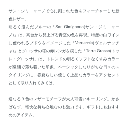
サン・ジミニャーノで心に刻まれた色をフィーチャーした新
色レザー。
明るく澄んだブルーの「San Gimignano(サン・ジミニャー
ノ)」は、高台から見上げる青空の色を再現。特産の白ワイン
に使われるブドウをイメージした「Vernaccia(ヴェルナッチ
ャ)」とグロッサの塔の赤レンガを模した「Torre Grossa(トッ
レ・グロッサ)」は、トレンドの明るくソフトなくすみカラー
が繊細で落ち着いた印象。ベーシックになりがちな日々のス
タイリングに、春夏らしい優しく上品なカラーをアクセント
として取り入れてみては。
連なる３色のレザーモチーフが大人可愛いキーリング。かさ
ばらず、軽快な持ち心地なのも魅力です。ギフトにもおすす
めのアイテム。