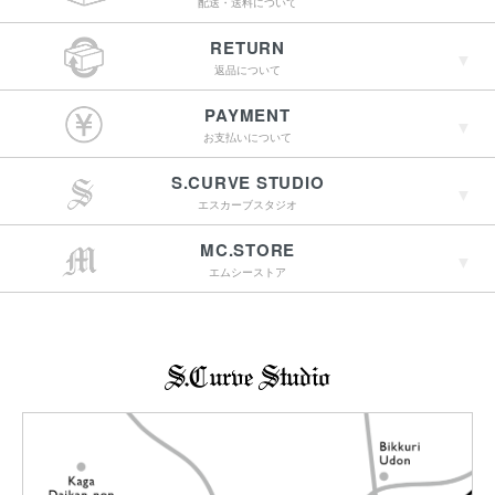
配送・送料について
RETURN
返品について
￥4,400（税込）以上
PAYMENT
のご購入で送料無料
お支払いについて
S.CURVE STUDIO
15:00までのご注文で
エスカーブスタジオ
最短翌営業日配送
→詳しくはこちらへ
MC.STORE
エムシーストア
→詳しくはこちらへ