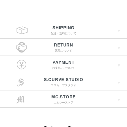
SHIPPING
配送・送料について
RETURN
返品について
￥4,400（税込）以上
PAYMENT
のご購入で送料無料
お支払いについて
S.CURVE STUDIO
15:00までのご注文で
エスカーブスタジオ
最短翌営業日配送
→詳しくはこちらへ
MC.STORE
エムシーストア
→詳しくはこちらへ