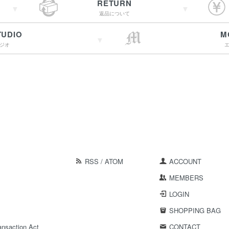
RETURN
返品について
TUDIO
M
ジオ
→詳しくはこちらへ
RSS
/
ATOM
ACCOUNT
MEMBERS
LOGIN
SHOPPING BAG
ansaction Act
CONTACT