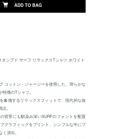
ADD TO BAG
 スタンプド サーフ リラックスTシャツ ホワイト
ブ コットン・ジャージーを使用した、滑らかな
が特徴のTシャツ。
PDを象徴するリラックスフィットで、現代的な抜
両立。
Dの背景にも馴染み深いSURFのフォントを配置
ーブグラフィックをプリント、シンプルな中にブ
なく演出。