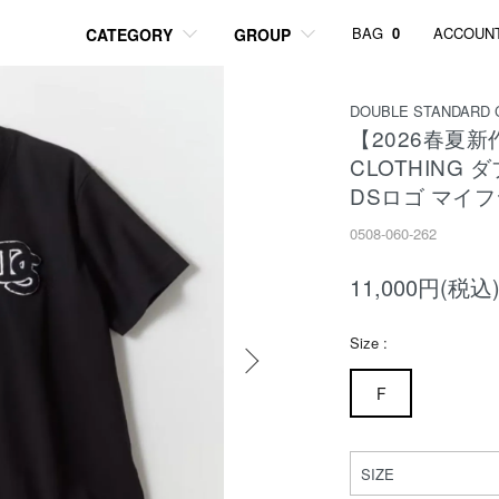
BAG
0
ACCOUN
CATEGORY
GROUP
DOUBLE STANDARD 
【2026春夏新作
CLOTHING
DSロゴ マイ
0508-060-262
11,000円(税込
Size :
F
SIZE