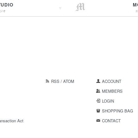
TUDIO
M
ジオ
→詳しくはこちらへ
RSS
/
ATOM
ACCOUNT
MEMBERS
LOGIN
SHOPPING BAG
ansaction Act
CONTACT