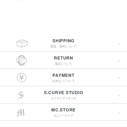
SHIPPING
配送・送料について
RETURN
返品について
￥4,400（税込）以上
PAYMENT
のご購入で送料無料
お支払いについて
S.CURVE STUDIO
15:00までのご注文で
エスカーブスタジオ
最短翌営業日配送
→詳しくはこちらへ
MC.STORE
エムシーストア