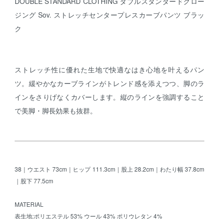
DOUBLE STANDARD CLOTHING ダブルスタンダードクロー
ジング Sov. ストレッチセンタープレスカーブパンツ ブラッ
ク
ストレッチ性に優れた生地で快適なはき心地を叶えるパン
ツ。緩やかなカーブラインがトレンド感を添えつつ、脚のラ
インをさりげなくカバーします。縦のラインを強調すること
で美脚・脚長効果も抜群。
38｜ウエスト 73cm｜ヒップ 111.3cm｜股上 28.2cm｜わたり幅 37.8cm
｜股下 77.5cm
MATERIAL
表生地:ポリエステル 53% ウール 43% ポリウレタン 4%