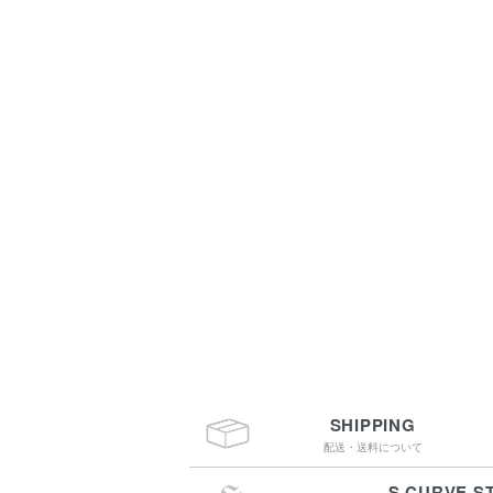
SHIPPING
配送・送料について
S.CURVE S