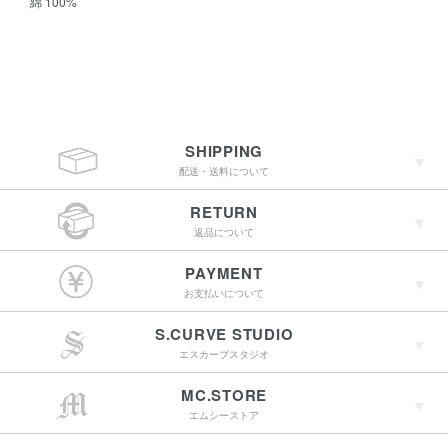
綿 100%
SHIPPING
配送・送料について
RETURN
返品について
￥4,400（税込）以上
PAYMENT
のご購入で送料無料
お支払いについて
S.CURVE STUDIO
15:00までのご注文で
エスカーブスタジオ
最短翌営業日配送
→詳しくはこちらへ
MC.STORE
エムシーストア