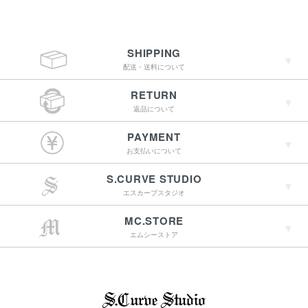
SHIPPING
配送・送料について
RETURN
返品について
￥4,400（税込）以上
PAYMENT
のご購入で送料無料
お支払いについて
S.CURVE STUDIO
15:00までのご注文で
エスカーブスタジオ
最短翌営業日配送
→詳しくはこちらへ
MC.STORE
エムシーストア
→詳しくはこちらへ