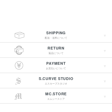
SHIPPING
配送・送料について
RETURN
返品について
￥4,400（税込）以上
PAYMENT
のご購入で送料無料
お支払いについて
S.CURVE STUDIO
15:00までのご注文で
エスカーブスタジオ
最短翌営業日配送
→詳しくはこちらへ
MC.STORE
エムシーストア