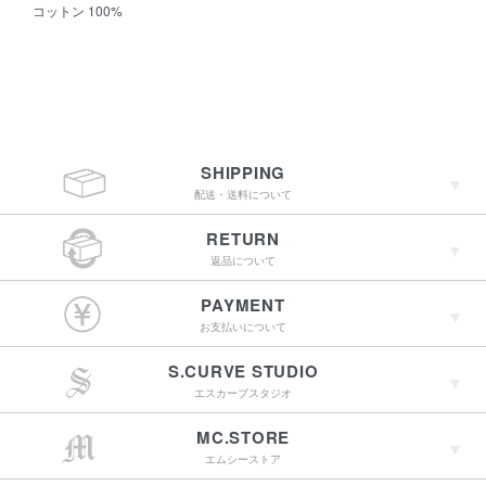
コットン 100%
SHIPPING
配送・送料について
RETURN
返品について
￥4,400（税込）以上
PAYMENT
のご購入で送料無料
お支払いについて
S.CURVE STUDIO
15:00までのご注文で
エスカーブスタジオ
最短翌営業日配送
→詳しくはこちらへ
MC.STORE
エムシーストア