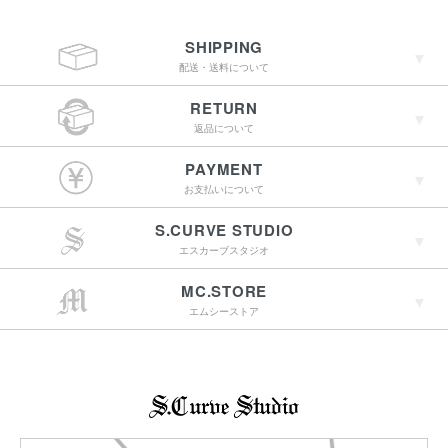
SHIPPING
配送・送料について
RETURN
返品について
￥4,400（税込）以上
PAYMENT
のご購入で送料無料
お支払いについて
S.CURVE STUDIO
15:00までのご注文で
エスカーブスタジオ
最短翌営業日配送
→詳しくはこちらへ
MC.STORE
エムシーストア
→詳しくはこちらへ