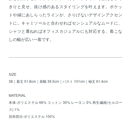
きりと見せ、抜け感のあるスタイリングを叶えます。ポケッ
トや縁にあしらったラインが、さりげないデザインアクセン
トに。キャミソールと合わせればセンシュアルなムードに、
シャツと重ねればオフィスカジュアルにも対応する、着こな
しの幅が広い一着です。
SIZE
38｜着丈 51.8cm｜肩幅 39.5cm｜バスト 101cm｜袖丈 61.4cm
MATERIAL
本体:ポリエステル 66% コットン 30% レーヨン 3% 再生繊維(セルロー
ス) 1%
別布部分:ポリエステル 100%