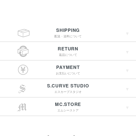
SHIPPING
配送・送料について
RETURN
返品について
￥4,400（税込）以上
PAYMENT
のご購入で送料無料
お支払いについて
S.CURVE STUDIO
15:00までのご注文で
エスカーブスタジオ
最短翌営業日配送
→詳しくはこちらへ
MC.STORE
エムシーストア
→詳しくはこちらへ