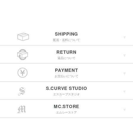
SHIPPING
配送・送料について
RETURN
返品について
￥4,400（税込）以上
PAYMENT
のご購入で送料無料
お支払いについて
S.CURVE STUDIO
15:00までのご注文で
エスカーブスタジオ
最短翌営業日配送
→詳しくはこちらへ
MC.STORE
エムシーストア
→詳しくはこちらへ