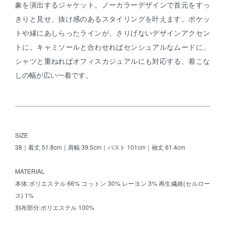
象を演出するジャケット。ノーカラーデザインで首元をすっ
きりと見せ、抜け感のあるスタイリングを叶えます。ポケッ
トや縁にあしらったラインが、さりげないデザインアクセン
トに。キャミソールと合わせればセンシュアルなムードに、
シャツと重ねればオフィスカジュアルにも対応する、着こな
しの幅が広い一着です。
SIZE
38｜着丈 51.8cm｜肩幅 39.5cm｜バスト 101cm｜袖丈 61.4cm
MATERIAL
本体:ポリエステル 66% コットン 30% レーヨン 3% 再生繊維(セルロー
ス) 1%
別布部分:ポリエステル 100%