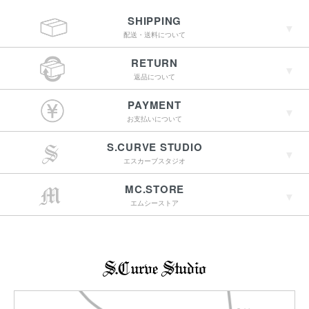
SHIPPING
配送・送料について
RETURN
返品について
￥4,400（税込）以上
PAYMENT
のご購入で送料無料
お支払いについて
S.CURVE STUDIO
15:00までのご注文で
エスカーブスタジオ
最短翌営業日配送
→詳しくはこちらへ
MC.STORE
エムシーストア
→詳しくはこちらへ