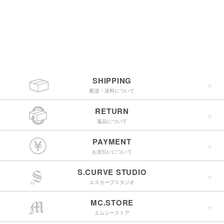
SHIPPING
配送・送料について
RETURN
返品について
￥4,400（税込）以上
PAYMENT
のご購入で送料無料
お支払いについて
S.CURVE STUDIO
15:00までのご注文で
エスカーブスタジオ
最短翌営業日配送
→詳しくはこちらへ
MC.STORE
エムシーストア