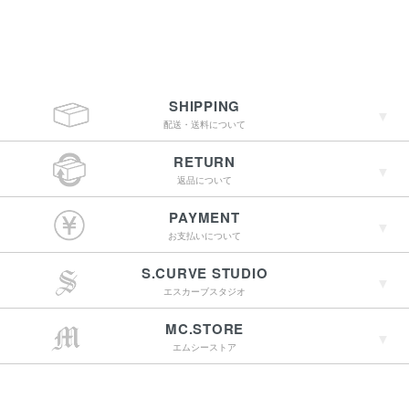
SHIPPING
配送・送料について
RETURN
返品について
￥4,400（税込）以上
PAYMENT
のご購入で送料無料
お支払いについて
S.CURVE STUDIO
15:00までのご注文で
エスカーブスタジオ
最短翌営業日配送
→詳しくはこちらへ
MC.STORE
エムシーストア
→詳しくはこちらへ