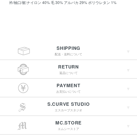
衿/袖口/裾:ナイロン 40% 毛 30% アルパカ 29% ポリウレタン 1%
SHIPPING
配送・送料について
RETURN
返品について
￥4,400（税込）以上
PAYMENT
のご購入で送料無料
お支払いについて
S.CURVE STUDIO
15:00までのご注文で
エスカーブスタジオ
最短翌営業日配送
→詳しくはこちらへ
MC.STORE
エムシーストア