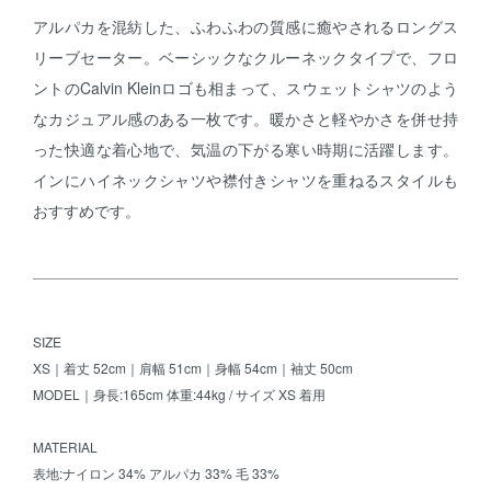
アルパカを混紡した、ふわふわの質感に癒やされるロングス
リーブセーター。ベーシックなクルーネックタイプで、フロ
ントのCalvin Kleinロゴも相まって、スウェットシャツのよう
なカジュアル感のある一枚です。暖かさと軽やかさを併せ持
った快適な着心地で、気温の下がる寒い時期に活躍します。
インにハイネックシャツや襟付きシャツを重ねるスタイルも
おすすめです。
SIZE
XS｜着丈 52cm｜肩幅 51cm｜身幅 54cm｜袖丈 50cm
MODEL｜身長:165cm 体重:44kg / サイズ XS 着用
MATERIAL
表地:ナイロン 34% アルパカ 33% 毛 33%