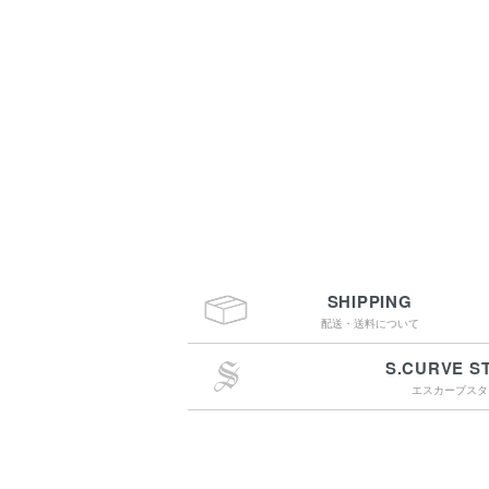
SHIPPING
配送・送料について
S.CURVE S
エスカーブスタ
￥4,400（税込）以上
のご購入で送料無料