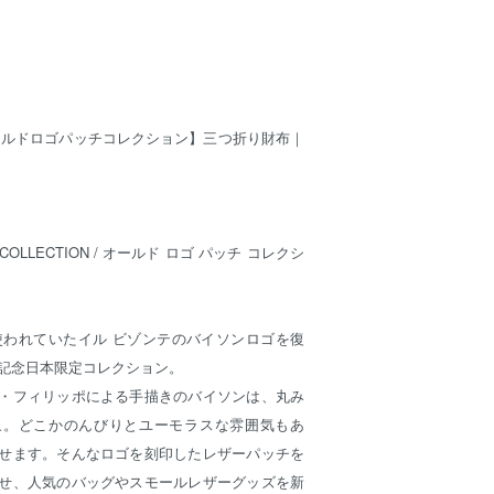
ールドロゴパッチコレクション】三つ折り財布｜
H COLLECTION / オールド ロゴ パッチ コレクシ
頃に使われていたイル ビゾンテのバイソンロゴを復
年記念日本限定コレクション。
・フィリッポによる手描きのバイソンは、丸み
象。どこかのんびりとユーモラスな雰囲気もあ
せます。そんなロゴを刻印したレザーパッチを
せ、人気のバッグやスモールレザーグッズを新