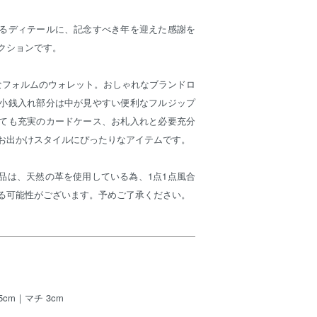
るディテールに、記念すべき年を迎えた感謝を
クションです。
なフォルムのウォレット。おしゃれなブランドロ
小銭入れ部分は中が見やすい便利なフルジップ
ても充実のカードケース、お札入れと必要充分
お出かけスタイルにぴったりなアイテムです。
製品は、天然の革を使用している為、1点1点風合
る可能性がございます。予めご了承ください。
.5cm｜マチ 3cm