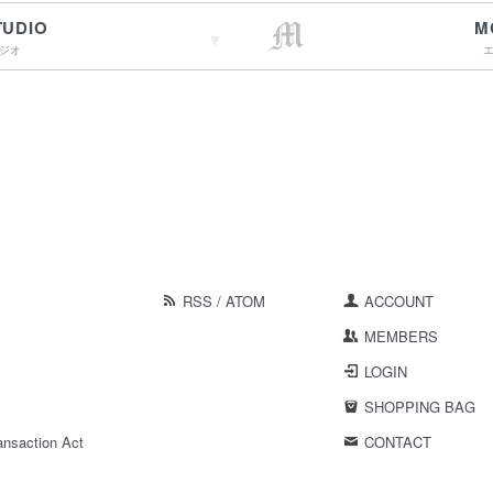
TUDIO
M
ジオ
→詳しくはこちらへ
RSS
/
ATOM
ACCOUNT
MEMBERS
LOGIN
SHOPPING BAG
ansaction Act
CONTACT