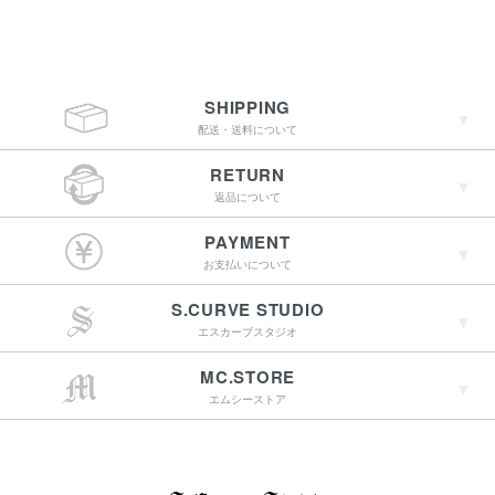
SHIPPING
配送・送料について
RETURN
返品について
￥4,400（税込）以上
PAYMENT
のご購入で送料無料
お支払いについて
S.CURVE STUDIO
15:00までのご注文で
エスカーブスタジオ
最短翌営業日配送
→詳しくはこちらへ
MC.STORE
エムシーストア
→詳しくはこちらへ