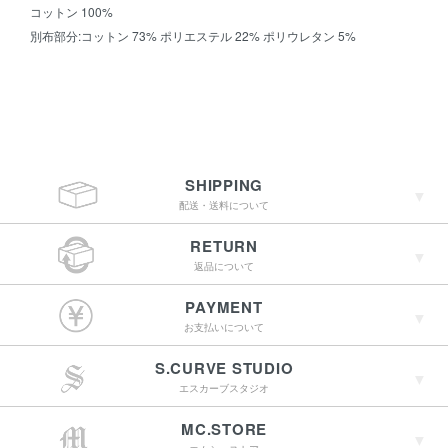
コットン 100%
別布部分:コットン 73% ポリエステル 22% ポリウレタン 5%
SHIPPING
配送・送料について
RETURN
返品について
￥4,400（税込）以上
PAYMENT
のご購入で送料無料
お支払いについて
S.CURVE STUDIO
15:00までのご注文で
エスカーブスタジオ
最短翌営業日配送
→詳しくはこちらへ
MC.STORE