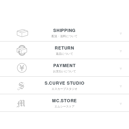
SHIPPING
配送・送料について
RETURN
返品について
￥4,400（税込）以上
PAYMENT
のご購入で送料無料
お支払いについて
S.CURVE STUDIO
15:00までのご注文で
エスカーブスタジオ
最短翌営業日配送
→詳しくはこちらへ
MC.STORE
エムシーストア
→詳しくはこちらへ