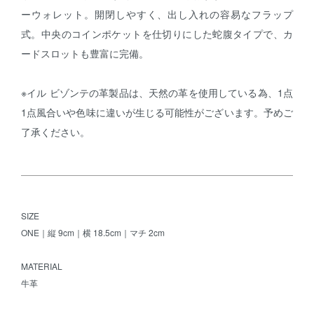
ーウォレット。開閉しやすく、出し入れの容易なフラップ
式。中央のコインポケットを仕切りにした蛇腹タイプで、カ
ードスロットも豊富に完備。
※イル ビゾンテの革製品は、天然の革を使用している為、1点
1点風合いや色味に違いが生じる可能性がございます。予めご
了承ください。
SIZE
ONE｜縦 9cm｜横 18.5cm｜マチ 2cm
MATERIAL
牛革