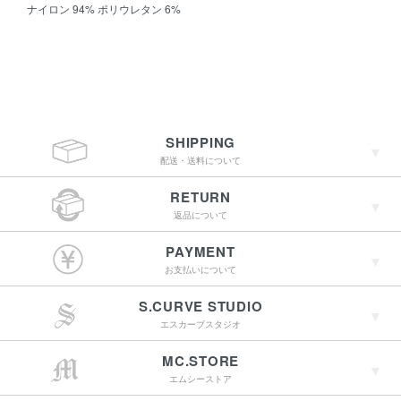
ナイロン 94% ポリウレタン 6%
SHIPPING
配送・送料について
RETURN
返品について
￥4,400（税込）以上
PAYMENT
のご購入で送料無料
お支払いについて
S.CURVE STUDIO
15:00までのご注文で
エスカーブスタジオ
最短翌営業日配送
→詳しくはこちらへ
MC.STORE
エムシーストア