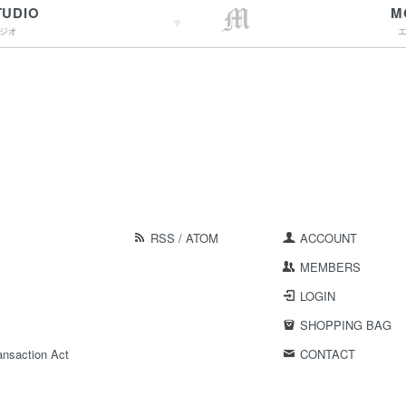
TUDIO
M
ジオ
→詳しくはこちらへ
RSS
/
ATOM
ACCOUNT
MEMBERS
LOGIN
SHOPPING BAG
ansaction Act
CONTACT