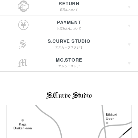
RETURN
返品について
￥4,400（税込）以上
PAYMENT
のご購入で送料無料
お支払いについて
S.CURVE STUDIO
15:00までのご注文で
エスカーブスタジオ
最短翌営業日配送
→詳しくはこちらへ
MC.STORE
エムシーストア
→詳しくはこちらへ