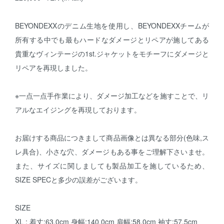
BEYONDEXXのデニム生地を使用し、BEYONDEXXチームが
所有する中でも最もハードなダメージとリペアが施してある
貴重なヴィンテージの1st.ジャケットをモチーフにダメージと
リペアを再現しました。
※一点一点手作業により、ダメージ加工などを施すことで、リ
アルなエイジングを再現しております。
お届けする商品につきまして商品画像とは異なる部分(色味,ス
レ具合)、小さな穴、ダメージもある事をご理解下さいませ。
また、サイズに関しましても製品加工を施しているため、
SIZE SPECと多少の誤差がございます。
SIZE
XL : 着丈:63.0cm 身幅:140.0cm 肩幅:58.0cm 袖丈:57.5cm