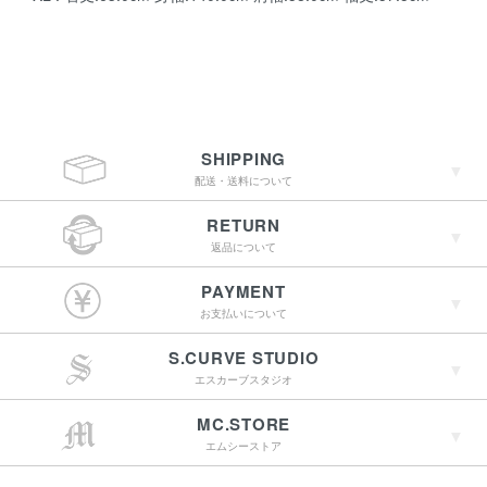
SHIPPING
配送・送料について
RETURN
返品について
￥4,400（税込）以上
PAYMENT
のご購入で送料無料
お支払いについて
S.CURVE STUDIO
15:00までのご注文で
エスカーブスタジオ
最短翌営業日配送
→詳しくはこちらへ
MC.STORE
エムシーストア