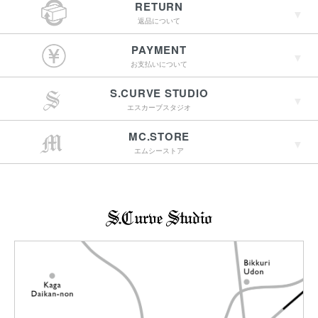
RETURN
返品について
￥4,400（税込）以上
PAYMENT
のご購入で送料無料
お支払いについて
S.CURVE STUDIO
15:00までのご注文で
エスカーブスタジオ
最短翌営業日配送
→詳しくはこちらへ
MC.STORE
エムシーストア
→詳しくはこちらへ