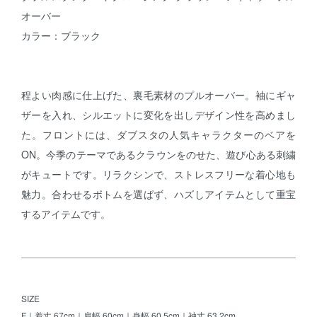
オーバー
カラー：ブラック
程よい肉感に仕上げた、裏毛素材のプルオーバー。袖にギャ
ザーを入れ、シルエットに変化を出しデザイン性を高めまし
た。フロントには、ダブスタの人気キャラクターのベアを
ON。今季のテーマであるクラウンをのせた、遊び心ある刺繍
がキュートです。リラクシンで、ストレスフリーな着心地も
魅力。合わせるボトムを選ばず、ハズしアイテムとして重宝
するアイテムです。
SIZE
F｜着丈 67cm｜肩幅 60cm｜身幅 60.5cm｜袖丈 63.2cm