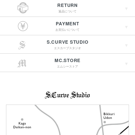
RETURN
返品について
￥4,400（税込）以上
PAYMENT
のご購入で送料無料
お支払いについて
S.CURVE STUDIO
15:00までのご注文で
エスカーブスタジオ
最短翌営業日配送
→詳しくはこちらへ
MC.STORE
エムシーストア
→詳しくはこちらへ