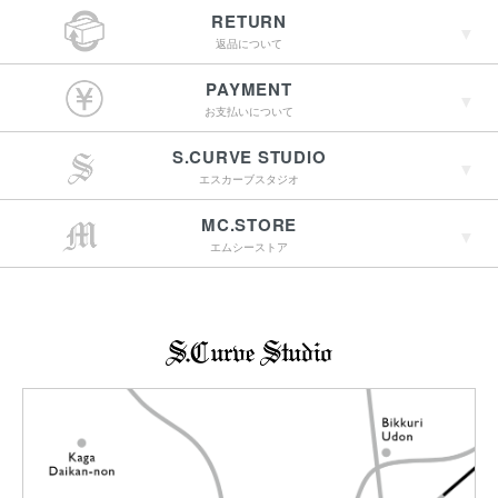
RETURN
返品について
￥4,400（税込）以上
PAYMENT
のご購入で送料無料
お支払いについて
S.CURVE STUDIO
15:00までのご注文で
エスカーブスタジオ
最短翌営業日配送
→詳しくはこちらへ
MC.STORE
エムシーストア
→詳しくはこちらへ