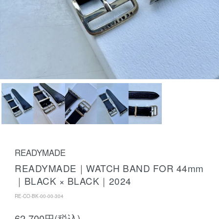
READYMADE
READYMADE｜WATCH BAND FOR 44mm
｜BLACK × BLACK｜2024
RE-CO-BK-00-00-304
62,700円(税込)