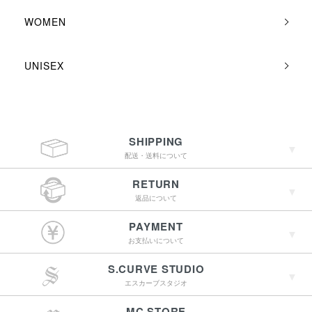
WOMEN
UNISEX
SHIPPING
配送・送料について
RETURN
返品について
￥4,400（税込）以上
PAYMENT
のご購入で送料無料
お支払いについて
S.CURVE STUDIO
15:00までのご注文で
エスカーブスタジオ
最短翌営業日配送
→詳しくはこちらへ
MC.STORE