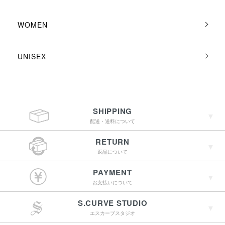
WOMEN
UNISEX
SHIPPING
配送・送料について
RETURN
返品について
￥4,400（税込）以上
PAYMENT
のご購入で送料無料
お支払いについて
S.CURVE STUDIO
15:00までのご注文で
エスカーブスタジオ