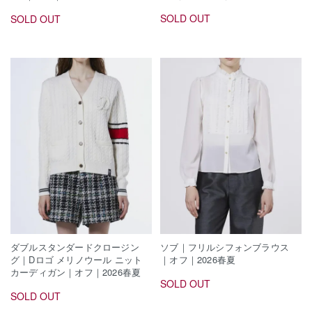
SOLD OUT
SOLD OUT
ダブルスタンダードクロージン
ソブ｜フリルシフォンブラウス
グ｜Dロゴ メリノウール ニット
｜オフ｜2026春夏
カーディガン｜オフ｜2026春夏
SOLD OUT
SOLD OUT