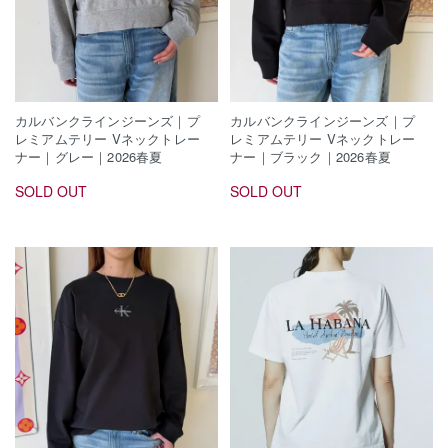
カルバンクラインジーンズ｜プ
カルバンクラインジーンズ｜プ
レミアムテリー Vネックトレー
レミアムテリー Vネックトレー
ナー｜グレー｜2026春夏
ナー｜ブラック｜2026春夏
SOLD OUT
SOLD OUT