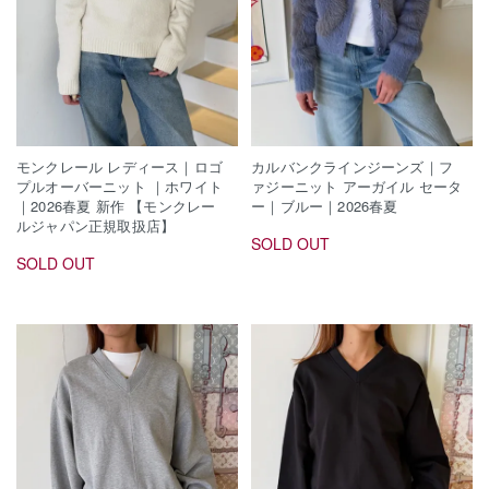
モンクレール レディース｜ロゴ
カルバンクラインジーンズ｜フ
プルオーバーニット ｜ホワイト
ァジーニット アーガイル セータ
｜2026春夏 新作 【モンクレー
ー｜ブルー｜2026春夏
ルジャパン正規取扱店】
SOLD OUT
SOLD OUT