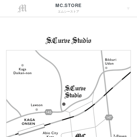
最短翌営業日配送
→詳しくはこちらへ
MC.STORE
エムシーストア
→詳しくはこちらへ