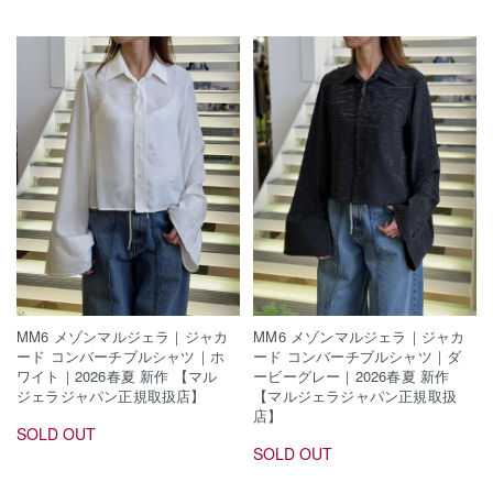
MM6 メゾンマルジェラ｜ジャカ
MM6 メゾンマルジェラ｜ジャカ
ード コンバーチブルシャツ｜ホ
ード コンバーチブルシャツ｜ダ
ワイト｜2026春夏 新作 【マル
ービーグレー｜2026春夏 新作
ジェラジャパン正規取扱店】
【マルジェラジャパン正規取扱
店】
SOLD OUT
SOLD OUT