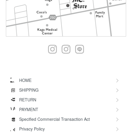
HOME
SHIPPING
RETURN
PAYMENT
Specified Commercial Transaction Act
Privacy Policy