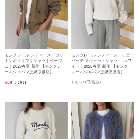
モンクレール レディース｜コッ
モンクレール レディース｜ロゴ
トンポリタフタシャツ｜ベージ
パッチ スウェットシャツ ｜ホワ
ュ｜2026春夏 新作 【モンクレ
イト｜2026春夏 新作 【モンク
ールジャパン正規取扱店】
レールジャパン正規取扱店】
132,000円(税込)
SOLD OUT